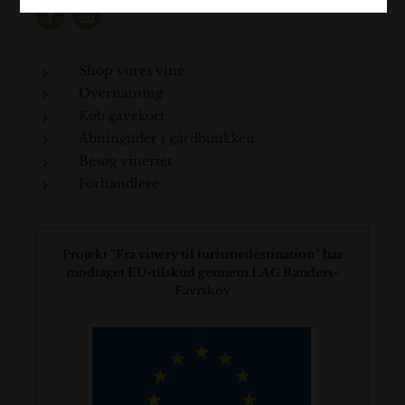
Shop vores vine
5
Overnatning
5
Køb gavekort
5
Åbningtider i gårdbutikken
5
Besøg vineriet
5
Forhandlere
5
Projekt ”Fra vinery til turismedestination” har
modtaget EU-tilskud gennem LAG Randers-
Favrskov