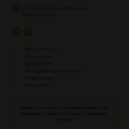
Se
Fødevarestyrelsens smileyrapport
·
Handelsbetingelser
Shop vores vine
5
Overnatning
5
Køb gavekort
5
Åbningtider i gårdbutikken
5
Besøg vineriet
5
Forhandlere
5
Projekt ”Fra vinery til turismedestination” har
modtaget EU-tilskud gennem LAG Randers-
Favrskov