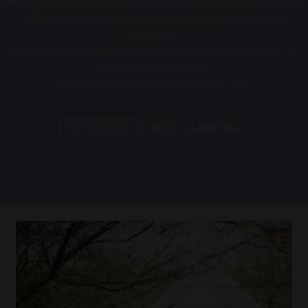
Overnat midt i den idylliske natur omkring vineriet og oplev ro, nærvær,
bålhygge, fuglesang, grøn udsigt og et køligt glas vin inden for
rækkevidde.
Vælg mellem vores unikke vintønder og hyggelige glampingtelte – og
kombiner opholdet med
vinsmagning, middag eller bare tid til at være.
SE OPHOLD OG BOOK GLAMPING