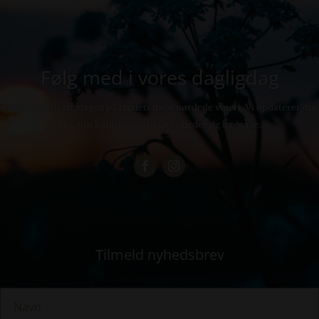
Følg med i vores dagligdag
Følg med i dagligdagen på landets mest nørdede vineri. Vi opdaterer dig
bl.a. om kommende begivenheder og nye vine.
Tilmeld nyhedsbrev