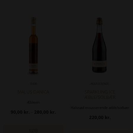
- ISVIN -
- MOUSSERENDE -
MALUS DANICA
SPARKLING ICE
ÆBLE/SOLBÆR
Æblevin
Halvsød mousserende æble/solbær
Prisinterval:
90,00
kr.
280,00
kr.
–
220,00
kr.
90,00 kr.
til
KØB