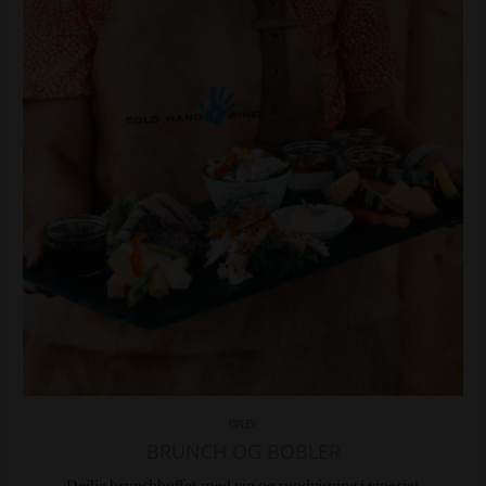
OPLEV
BRUNCH OG BOBLER
Dejlig brunchbuffet med vin og rundvisning i vineriet