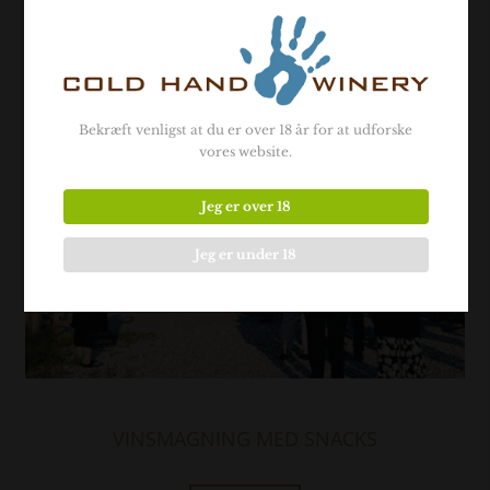
Bekræft venligst at du er over 18 år for at udforske
vores website.
Jeg er over 18
Jeg er under 18
VINSMAGNING MED SNACKS