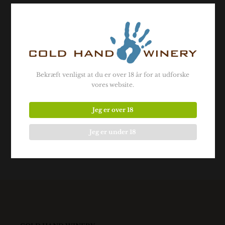
Bekræft venligst at du er over 18 år for at udforske
vores website.
Jeg er over 18
Jeg er under 18