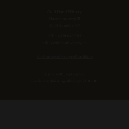
Cold Hand Winery
Haversmosevej 21
8920 Randers NV
Tlf: + 45 21 64 27 65
info@coldhandwinery.dk
Se åbningstider i gårdbutikken
1. maj – 30. september:
Gratis rundvisning alle dage kl. 10.00