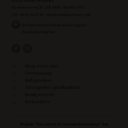
COLD HAND WINERY
Haversmosevej 21 · DK-8920, Randers NV
Tlf: +45 21 64 27 65 ·
info@coldhandwinery.dk
Se
Fødevarestyrelsens smileyrapport
·
Handelsbetingelser
Shop vores vine
5
Overnatning
5
Køb gavekort
5
Åbningtider i gårdbutikken
5
Besøg vineriet
5
Forhandlere
5
Projekt ”Fra vinery til turismedestination” har