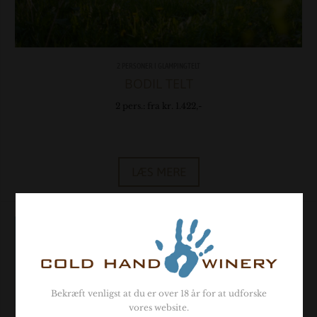
2 PERSONER I GLAMPINGTELT
BODIL TELT
2 pers.: fra kr. 1.422,-
LÆS MERE
Bekræft venligst at du er over 18 år for at udforske
vores website.