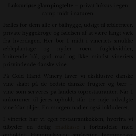
Luksuriøse glampingtelte
– privat luksus i egen
camp midt i naturen.
Fælles for dem alle er bålhygge, udsigt til æbletræer,
private hyggekroge og følelsen af at være langt væk
fra hverdagen. Her bor I midt i vineriets smukke
æbleplantage og nyder roen, fuglekvidder,
knitrende bål, god mad og ikke mindst vineriets
prisvindende danske vine.
På Cold Hand Winery laver vi eksklusive danske
vine skabt på de bedste danske frugter og bær –
vine som serveres på landets toprestauranter. Når I
ankommer til jeres ophold, står tre nøje udvalgte
vine klar til jer. En morgenmad er også inkluderet.
I vineriet har vi eget restaurantkøkken, hvorfra vi
tilbyder en dejlig
madkasse
i forbindelse med
opholdet: Hjemmelavede småretter, hjemmebagt