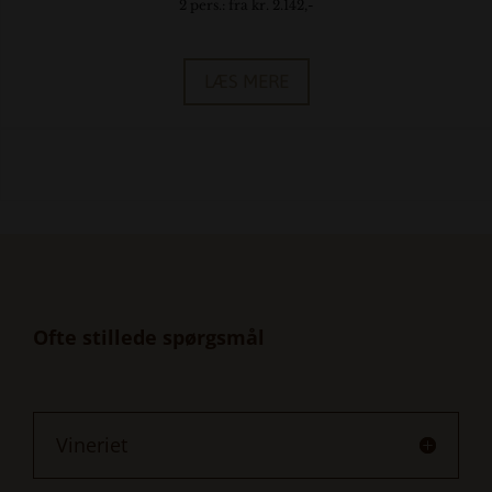
2 pers.: fra kr. 2.142,-
LÆS MERE
Ofte stillede spørgsmål
Vineriet