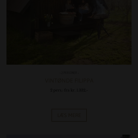
– 2 PERSONER –
VINTØNDE FILIPPA
2 pers.: fra kr. 1.332,-
LÆS MERE