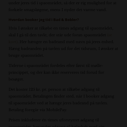
under jeres tid i spaområdet, så der er rig mulighed for at
forkæle smagsløgene, mens I nyder det varme vand.
Hvordan booker jeg tid i Bad & Bobler?
Hvis I ønsker at tilkøbe en times adgang til spaområdet,
skal I gå til den tavle, der står ude foran spaområdet
(se
kort)
. Her hænger en badeand med navn på jeres enhed.
Hæng badeanden på tavlen ud for det tidsrum, I ønsker at
bruge spaområdet.
Tiderne i spaområdet fordeles efter først til mølle-
princippet, og der kan ikke reserveres tid forud for
besøget.
Det koster 125 kr. pr. person at tilkøbe adgang til
spaområdet. Betalingen finder sted, når I booker adgang
til spaområdet ved at hænge jeres badeand på tavlen.
Betaling foregår via MobilePay.
Prisen inkluderer én times uforstyrret adgang til
spaområdet, herunder adgang til køleskab med vin.