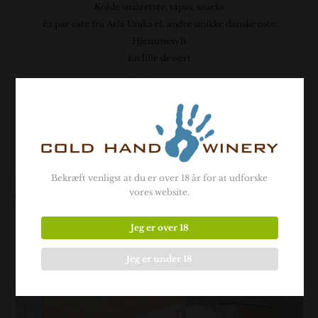
Kolde småretter, tapas, snacks
Et par oste fra Arla Unika el. andre unikke danske oste
Hjemmesylt
En lille dessert
Pris: kr. 490,-
Skal bestilles min 2 dage før ankomst
Bekræft venligst at du er over 18 år for at udforske
vores website.
Jeg er over 18
Jeg er under 18