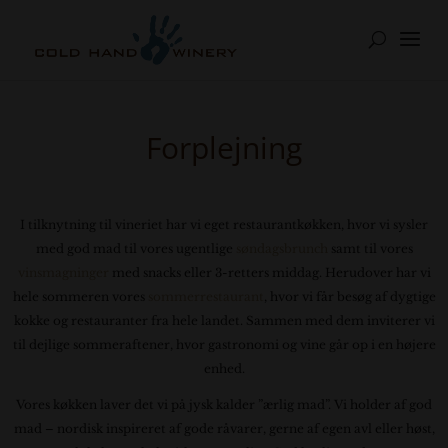
Forplejning
I tilknytning til vineriet har vi eget restaurantkøkken, hvor vi sysler
med god mad til vores ugentlige
søndagsbrunch
samt til vores
vinsmagninger
med snacks eller 3-retters middag. Herudover har vi
hele sommeren vores
sommerrestaurant
, hvor vi får besøg af dygtige
kokke og restauranter fra hele landet. Sammen med dem inviterer vi
til dejlige sommeraftener, hvor gastronomi og vine går op i en højere
enhed.
Vores køkken laver det vi på jysk kalder ”ærlig mad”. Vi holder af god
mad – nordisk inspireret af gode råvarer, gerne af egen avl eller høst,