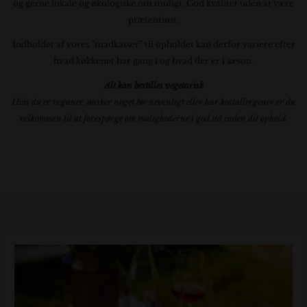
og gerne lokale og økologiske om muligt. God kvalitet uden at være
prætentiøst.
Indholdet af vores ”madkasser” til opholdet kan derfor variere efter
hvad køkkenet har gang i og hvad der er i sæson.
Alt kan bestilles vegetarisk
Hvis du er veganer, ønsker noget børnevenligt eller har kostallergener er du
velkommen til at forespørge om mulighederne i god tid inden dit ophold.